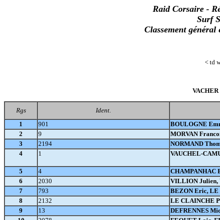
Raid Corsaire - R
Surf 
Classement généra
< td 
VACHER A
Rgs
Ident.
1
901
BOULOGNE Emma
2
9
MORVAN Francoi
3
2194
NORMAND Thoma
4
1
VAUCHEL-CAMUS 
5
4
CHAMPANHAC Ben
6
2030
VILLION Julien,
7
793
BEZON Eric, LE
8
2132
LE CLAINCHE Pi
9
13
DEFRENNES Mic