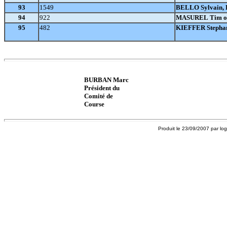
93
1549
BELLO Sylvain,
94
922
MASUREL Tim ot
95
482
KIEFFER Stepha
BURBAN Marc
Président du
Comité de
Course
Produit le 23/09/2007 par log