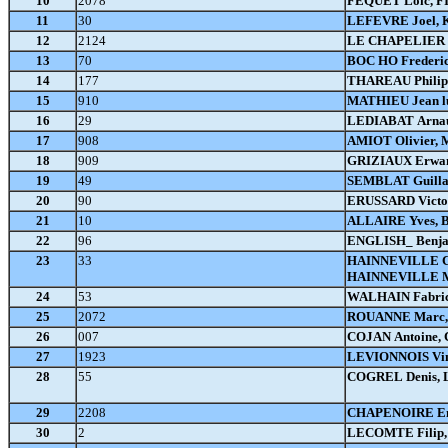
10
2078
FEQUET Loic, FI
11
30
LEFEVRE Joel,
12
2124
LE CHAPELIER 
13
70
BOC HO Frederi
14
177
THAREAU Philip
15
910
MATHIEU Jean l
16
29
LEDIABAT Arna
17
908
AMIOT Olivier,
18
909
GRIZIAUX Erwan
19
49
SEMBLAT Guilla
20
90
ERUSSARD Victo
21
10
ALLAIRE Yves, 
22
96
ENGLISH_ Benja
23
33
HAINNEVILLE Ch
HAINNEVILLE 
24
53
WALHAIN Fabric
25
2072
ROUANNE Marc,
26
007
COJAN Antoine, 
27
1923
LEVIONNOIS Vin
28
55
COGREL Denis, 
29
2208
CHAPENOIRE Em
30
2
LECOMTE Filip