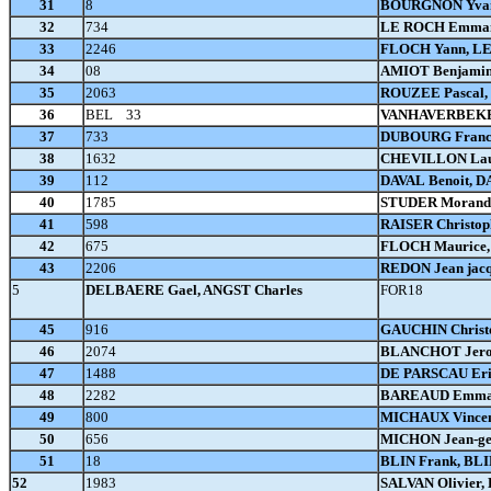
31
8
BOURGNON Yvan
32
734
LE ROCH Emmanu
33
2246
FLOCH Yann, L
34
08
AMIOT Benjamin
35
2063
ROUZEE Pascal,
36
BEL 33
VANHAVERBEKE 
37
733
DUBOURG Franco
38
1632
CHEVILLON Laure
39
112
DAVAL Benoit, D
40
1785
STUDER Morand,
41
598
RAISER Christop
42
675
FLOCH Maurice,
43
2206
REDON Jean jac
5
DELBAERE Gael, ANGST Charles
FOR18
45
916
GAUCHIN Christ
46
2074
BLANCHOT Jero
47
1488
DE PARSCAU Eri
48
2282
BAREAUD Emman
49
800
MICHAUX Vincen
50
656
MICHON Jean-ge
51
18
BLIN Frank, BLI
52
1983
SALVAN Olivier,