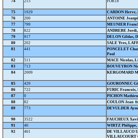
74
215
FOR18
75
1929
CARDON Herve,
76
200
ANTOINE Jeanpi
77
799
MEUNIER Franc
78
822
ANDREBE Jordi
79
917
DELON Gildas, 
80
202
SALE Yves, LAFF
81
441
PONCELET Charl
Paul
82
511
MACE Nicolas, 
83
713
BOUVEYRON Nic
84
2009
KERGOMARD Mar
85
429
GOURONNEC Gil
86
722
FURIC Francois
87
0
PICHON Mathieu
88
82
COULON Jean fra
89
773
DEVULDER Aymer
90
3522
FAUCHEUX Xavie
91
40
WIRTZ Philippe
92
461
DE VILLAUCO UR
VILLAUCOURT C