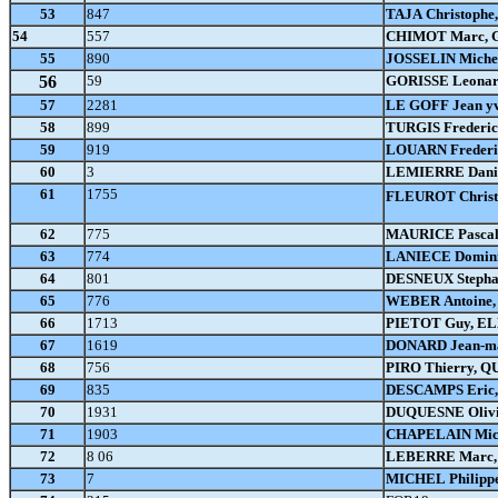
53
847
TAJA Christophe
54
557
CHIMOT Marc, 
55
890
JOSSELIN Miche
56
59
GORISSE Leonar
57
2281
LE GOFF Jean y
58
899
TURGIS Frederic
59
919
LOUARN Frederi
60
3
LEMIERRE Danie
61
1755
FLEUROT Christi
62
775
MAURICE Pascal
63
774
LANIECE Domini
64
801
DESNEUX Stepha
65
776
WEBER Antoine
66
1713
PIETOT Guy, E
67
1619
DONARD Jean-m
68
756
PIRO Thierry, Q
69
835
DESCAMPS Eric,
70
1931
DUQUESNE Olivi
71
1903
CHAPELAIN Mic
72
8 06
LEBERRE Marc, 
73
7
MICHEL Philipp