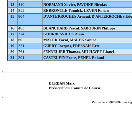
13
410
NORMAND Xavier, PAVOINE Nicolas
14
852
BERRONCLE Yannick, LEVEN Ronan
15
804
D'ANTERROCHES Arnaud, D'ANTERROCHES Edo
16
463
BLANCHARD Pascal, SABOURIN Philippe
17
274
GOURBESVILLE Alain
18
60
MALEK Farid, MALEK Sabine
19
231
GUERY Jacques, FRESNAIS Eric
20
761
SENNELIER Thomas, MILHAVET Lionel
21
201
CASTELEIN Franz, PENEL Roland
BURBAN Marc
Président d u Comité de Course
Produit le 23/09/2007 par log