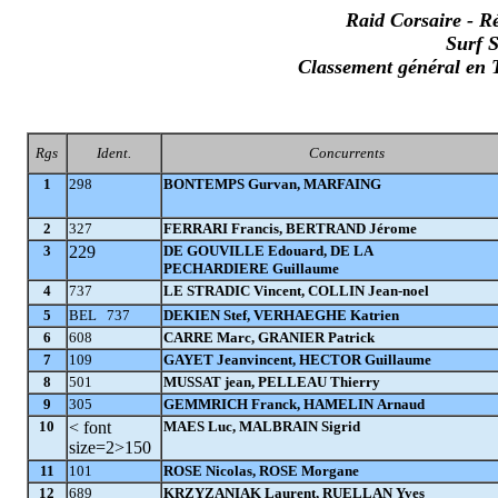
Raid Corsaire - R
Surf 
Classement général 
Rgs
Ident.
Concurrents
1
298
BONTEMPS Gurvan, MARFAING
2
327
FERRARI Francis, BERTRAND Jérome
3
229
DE GOUVILLE Edouard, DE LA
PECHARDIERE Guillaume
4
737
LE STRADIC Vincent, COLLIN Jean-noel
5
BEL 737
DEKIEN Stef, VERHAEGHE Katrien
6
608
CARRE Marc, GRANIER Patrick
7
109
GAYET Jeanvincent, HECTOR Guillaume
8
501
MUSSAT jean, PELLEAU Thierry
9
305
GEMMRICH Franck, HAMELIN Arnaud
10
< font
MAES Luc, MALBRAIN Sigrid
size=2>150
11
101
ROSE Nicolas, ROSE Morgane
12
689
KRZYZANIAK Laurent, RUELLAN Yves