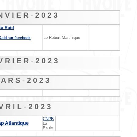
N V I E R
-
2 0 2 3
ta Raid
Le Robert Martinique
Raid sur facebook
V R I E R
-
2 0 2 3
 A R S
-
2 0 2 3
V R I L
-
2 0 2 3
CNPB
p Atlantique
La
Baule