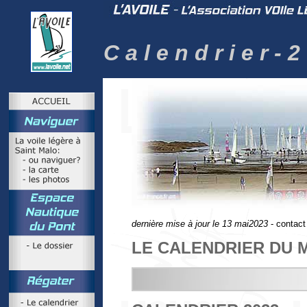
C a l e n d r i e r - 2
dernière mise à jour le 13 mai2023
- contact
LE CALENDRIER DU 