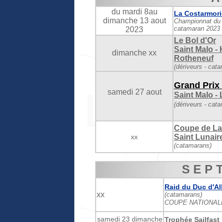
du mardi 8au
La Costarmori
dimanche 13 aout
Championnat du 
catamaran 2023
2023
Le Bol d'Or
Saint Malo -
dimanche xx
Rotheneuf
(dériveurs - cat
Grand Prix
samedi 27 aout
Saint Malo -
(dériveurs - cat
Coupe de La 
xx
Saint Lunaire
(catamarans)
S E P 
Raid du Duc d'A
xx
(catamarans)
COUPE NATIONALE
samedi 23 dimanche
Trophée Sailfast