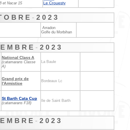
Le Crouesty
8 et Nacar 15
T O B R E
-
2 0
2 3
Arradon
Golfe du Morbihan
 E M B R E
-
2 0
2 3
National Class A
La Baule
(catamarans Classe
A)
Grand prix de
Bordeaux Lc
l'Armistice
St Barth Cata Cup
Ile de Saint Barth
(catamarans F18)
 E M B R E
-
2 0
2 3