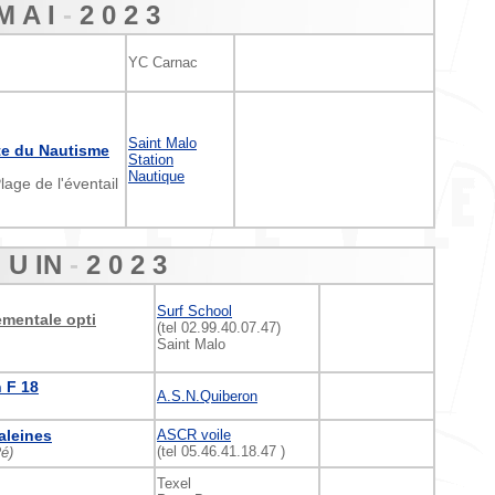
M A I
-
2 0 2 3
YC Carnac
Saint Malo
te du Nautisme
Station
Nautique
ge de l'éventail
 U IN
-
2 0
2 3
Surf School
mentale opti
(tel 02.99.40.07.47)
Saint Malo
 F 18
A.S.N.Quiberon
aleines
ASCR voile
(tel 05.46.41.18.47 )
Ré)
Texel