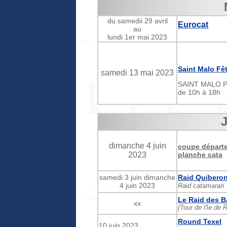
du samedii 29 avril
Eurocat
au
lundi 1er mai 2023
Saint Malo Fê
samedi 13 mai 2023
SAINT MALO Pla
de 10h à 18h
J
dimanche 4 juin
coupe départe
2023
planche cata
samedi 3 juin dimanche
Raid Quiberon
4 juin 2023
Raid catamaran
Le Raid des B
xx
(Tour de l'Ie de 
Round Texel
10 juin 2023