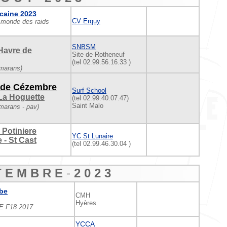
caine 2023
CV Erquy
monde des raids
SNBSM
 Havre de
Site de Rotheneuf
(tel 02.99.56.16.33 )
amarans)
 de
Cézembre
Surf School
 La Hoguette
(tel 02.99.40.07.47)
Saint Malo
amarans - pav)
Potiniere
YC St Lunaire
 - St Cast
(tel 02.99.46.30.04 )
T E M B R E
-
2 0
2 3
lbe
CMH
Hyères
 F18 2017
YCCA