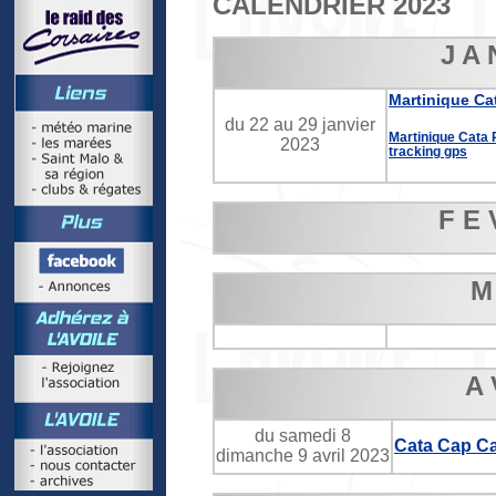
CALENDRIER 2023
J A 
Martinique Ca
du 22 au 29 janvier
Martinique Cata 
2023
tracking gps
F E 
M
A 
du samedi 8
Cata Cap Ca
dimanche 9 avril 2023