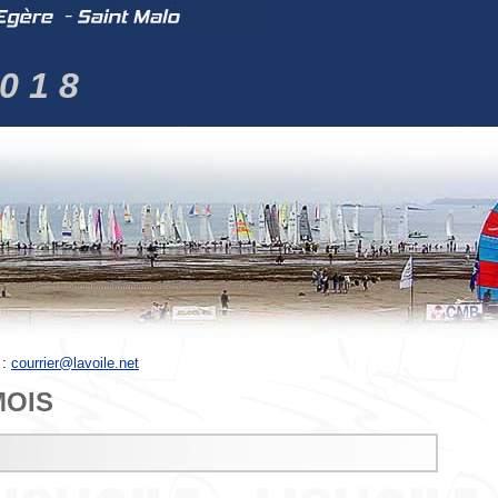
 0 1 8
 :
courrier@lavoile.net
MOIS