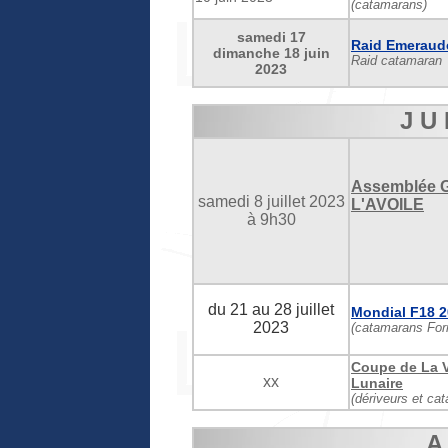
(catamarans)
samedi 17
Raid Emeraud
dimanche 18 juin
Raid catamaran
2023
J U 
Assemblée G
samedi 8 juillet 2023
L'AVOILE
à 9h30
du 21 au 28 juillet
Mondial F18 
2023
(catamarans For
Coupe de La Vi
xx
Lunaire
(dériveurs et ca
A