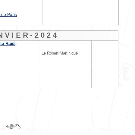
 de Paris
N V I E R - 2 0 2 4
ta Raid
Le Robert Martinique
...