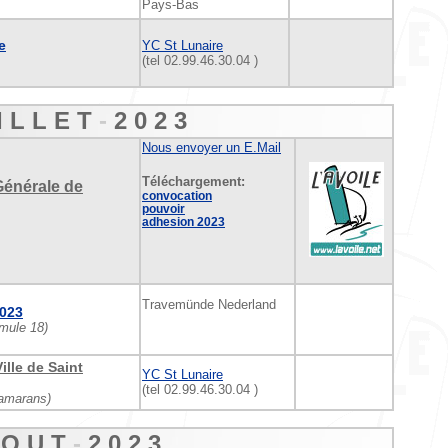
Pays-Bas
e
YC St Lunaire
(tel 02.99.46.30.04 )
I L L E T
-
2 0
2 3
Nous envoyer un E.Mail
Téléchargement:
énérale de
convocation
pouvoir
adhesion 2023
Travemünde Nederland
2023
mule 18)
lle de Saint
YC St Lunaire
(tel 02.99.46.30.04 )
tamarans)
 O U T
-
2 0
2 3