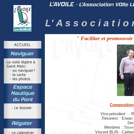
L' A s s o c i a t i o 
" Faciliter et promouvoir 
Composition 
Vice-président :
- R
Trésoriers
: Erwan
Secr
Membres :
Thier
Vincent BLIN - Cathe