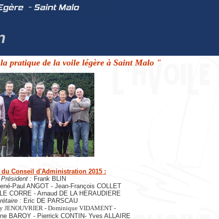
n
la pratique de la voile légère à Saint Malo "
du Conseil d'Administration 2015 :
Président :
Frank BLIN
ené-Paul ANGOT - Jean-François COLLET
 LE CORRE - Arnaud DE LA HERAUDIERE
étaire :
Eric DE PARSCAU
ry JENOUVRIER - Dominique VIDAMENT -
rine BAROY - Pierrick CONTIN-
Yves ALLAIRE