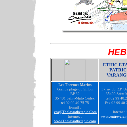
HEB
ETHIC ET
PATRI
VARANG
Les Thermes Marins
Grande plage du Sillon
37, av du R.P. U
BP 32
35400 Saint 
35 401 Saint-Malo Cédex
tel 02.99.40.
tel 02 99 40 75 75
Fax 02.99.40.
E-mail :
fo@centrevaran
r
esa@Thalassotherapie.Com
Internet :
Internet :
www.centrevaran
www.Thalassotherapie.com